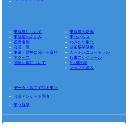
東経連について
東経連の活動
東経連のあゆみ
東北ハウス
役員名簿
わきたつ東北
会員一覧
政策要望活動
事業・財務に関わる資料
カーボンニュートラル
アクセス
行事スケジュール
関連団体について
Net機関誌
マップの購入
データ・数字で知る東北
会員アンケート調査
東北経済