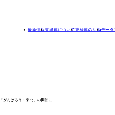
最新情報
東経連について
東経連の活動
データ
がんばろう！東北」の開催に...