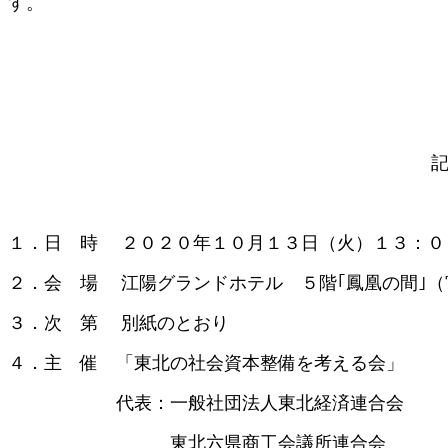
す。
１．日 時 ２０２０年１０月１３日（火）１３：０
２．会 場 江陽グランドホテル ５階｢鳳凰の間｣（
３．次 第 別紙のとおり
４．主 催 「東北の社会資本整備を考える会」
代表：一般社団法人東北経済連合会
東北六県商工会議所連合会