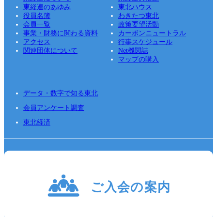
東経連のあゆみ
東北ハウス
役員名簿
わきたつ東北
会員一覧
政策要望活動
事業・財務に関わる資料
カーボンニュートラル
アクセス
行事スケジュール
関連団体について
Net機関誌
マップの購入
データ・数字で知る東北
会員アンケート調査
東北経済