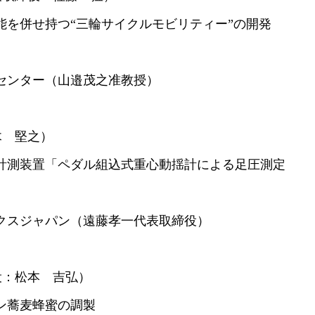
併せ持つ“三輪サイクルモビリティー”の開発
ー（山邉茂之准教授）
木 堅之）
測装置「ペダル組込式重心動揺計による足圧測定
スジャパン（遠藤孝一代表取締役）
役：松本 吉弘）
蕎麦蜂蜜の調製