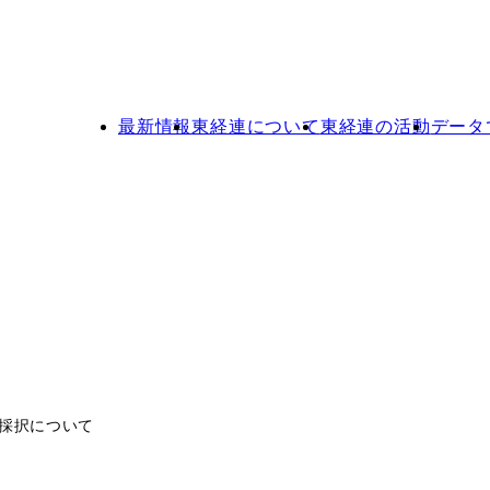
最新情報
東経連について
東経連の活動
データ
採択について