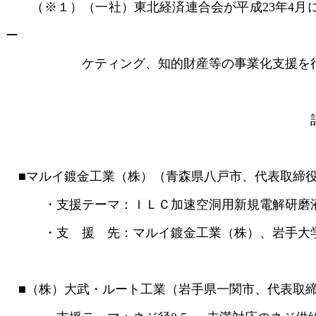
（※１）（一社）東北経済連合会が平成23年4月
ー
ケティング、知的財産等の事業化支援を行う
■マルイ鍍金工業（株）（青森県八戸市、代表取締
・支援テーマ：ＩＬＣ加速空洞用新規電解研磨液
・支 援 先：マルイ鍍金工業（株）、岩手大学
■（株）大武・ルート工業（岩手県一関市、代表取