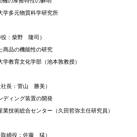
給機の摩擦特性の解明
学多元物質科学研究所
締役：柴野 隆司）
商品の機能性の研究
学教育文化学部（池本敦教授）
社長：菅山 勝美）
ディング装置の開発
業技術総合センター（久田哲弥主任研究員）
取締役：佐藤 猛）